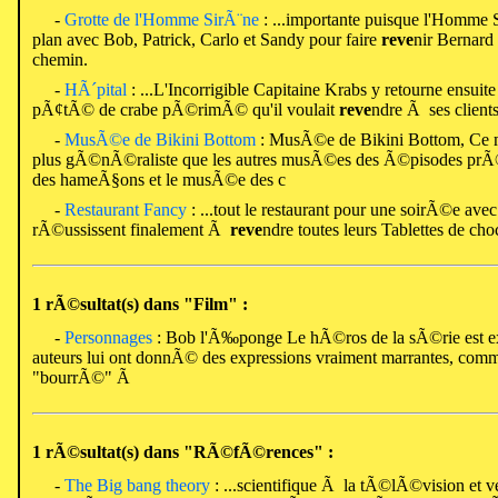
-
Grotte de l'Homme SirÃ¨ne
: ...importante puisque l'Homme
plan avec Bob, Patrick, Carlo et Sandy pour faire
reve
nir Bernard 
chemin.
-
HÃ´pital
: ...L'Incorrigible Capitaine Krabs y retourne ensu
pÃ¢tÃ© de crabe pÃ©rimÃ© qu'il voulait
reve
ndre Ã ses clients.
-
MusÃ©e de Bikini Bottom
: MusÃ©e de Bikini Bottom, Ce
plus gÃ©nÃ©raliste que les autres musÃ©es des Ã©pisodes p
des hameÃ§ons et le musÃ©e des c
-
Restaurant Fancy
: ...tout le restaurant pour une soirÃ©e avec
rÃ©ussissent finalement Ã
reve
ndre toutes leurs Tablettes de choc
1 rÃ©sultat(s) dans "Film" :
-
Personnages
: Bob l'Ã‰ponge Le hÃ©ros de la sÃ©rie est exce
auteurs lui ont donnÃ© des expressions vraiment marrantes, comm
"bourrÃ©" Ã
1 rÃ©sultat(s) dans "RÃ©fÃ©rences" :
-
The Big bang theory
: ...scientifique Ã la tÃ©lÃ©vision et veu