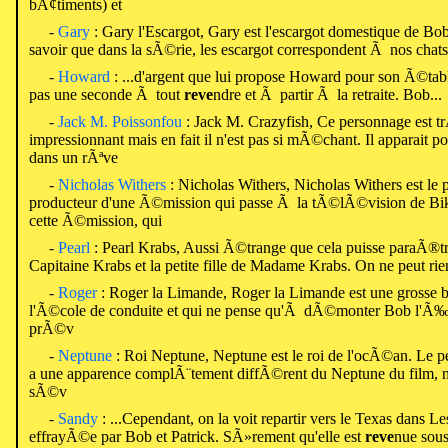
bÃ¢timents) et
-
Gary
: Gary l'Escargot, Gary est l'escargot domestique de Bo
savoir que dans la sÃ©rie, les escargot correspondent Ã nos chats
-
Howard
: ...d'argent que lui propose Howard pour son Ã©tabl
pas une seconde Ã tout
reve
ndre et Ã partir Ã la retraite. Bob...
-
Jack M. Poissonfou
: Jack M. Crazyfish, Ce personnage est tr
impressionnant mais en fait il n'est pas si mÃ©chant. Il apparait p
dans un rÃªve
-
Nicholas Withers
: Nicholas Withers, Nicholas Withers est le 
producteur d'une Ã©mission qui passe Ã la tÃ©lÃ©vision de Bik
cette Ã©mission, qui
-
Pearl
: Pearl Krabs, Aussi Ã©trange que cela puisse paraÃ®tre, 
Capitaine Krabs et la petite fille de Madame Krabs. On ne peut rien
-
Roger
: Roger la Limande, Roger la Limande est une grosse br
l'Ã©cole de conduite et qui ne pense qu'Ã dÃ©monter Bob l'Ã‰
prÃ©v
-
Neptune
: Roi Neptune, Neptune est le roi de l'ocÃ©an. Le p
a une apparence complÃ¨tement diffÃ©rent du Neptune du film, mai
sÃ©v
-
Sandy
: ...Cependant, on la voit repartir vers le Texas dans Le
effrayÃ©e par Bob et Patrick. SÃ»rement qu'elle est
reve
nue sous