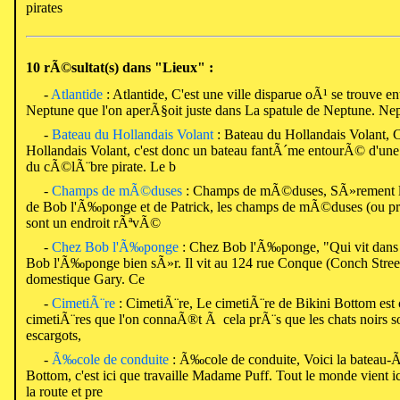
pirates
10 rÃ©sultat(s) dans "Lieux" :
-
Atlantide
: Atlantide, C'est une ville disparue oÃ¹ se trouve ent
Neptune que l'on aperÃ§oit juste dans La spatule de Neptune. Nep
-
Bateau du Hollandais Volant
: Bateau du Hollandais Volant, C
Hollandais Volant, c'est donc un bateau fantÃ´me entourÃ© d'une
du cÃ©lÃ¨bre pirate. Le b
-
Champs de mÃ©duses
: Champs de mÃ©duses, SÃ»rement le t
de Bob l'Ã‰ponge et de Patrick, les champs de mÃ©duses (ou p
sont un endroit rÃªvÃ©
-
Chez Bob l'Ã‰ponge
: Chez Bob l'Ã‰ponge, "Qui vit dans 
Bob l'Ã‰ponge bien sÃ»r. Il vit au 124 rue Conque (Conch Street
domestique Gary. Ce
-
CimetiÃ¨re
: CimetiÃ¨re, Le cimetiÃ¨re de Bikini Bottom est
cimetiÃ¨res que l'on connaÃ®t Ã cela prÃ¨s que les chats noirs 
escargots,
-
Ã‰cole de conduite
: Ã‰cole de conduite, Voici la bateau-
Bottom, c'est ici que travaille Madame Puff. Tout le monde vient i
la route et pre