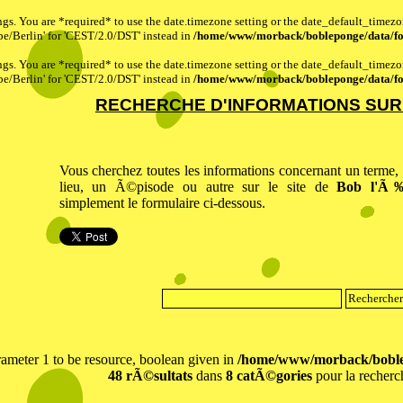
ttings. You are *required* to use the date.timezone setting or the date_default_timez
pe/Berlin' for 'CEST/2.0/DST' instead in
/home/www/morback/bobleponge/data/fo
ttings. You are *required* to use the date.timezone setting or the date_default_timez
pe/Berlin' for 'CEST/2.0/DST' instead in
/home/www/morback/bobleponge/data/fo
RECHERCHE D'INFORMATIONS SUR 
Vous cherchez toutes les informations concernant un terme,
lieu, un Ã©pisode ou autre sur le site de
Bob l'Ã
simplement le formulaire ci-dessous.
meter 1 to be resource, boolean given in
/home/www/morback/boble
48 rÃ©sultats
dans
8 catÃ©gories
pour la recherc