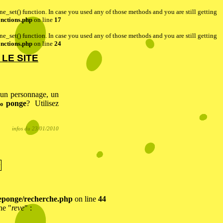
one_set() function. In case you used any of those methods and you are still getting
nctions.php
on line
17
one_set() function. In case you used any of those methods and you are still getting
nctions.php
on line
24
LE SITE
 un personnage, un
‰ponge
? Utilisez
infos du 23/01/2010
ponge/recherche.php
on line
44
he "
reve
" :