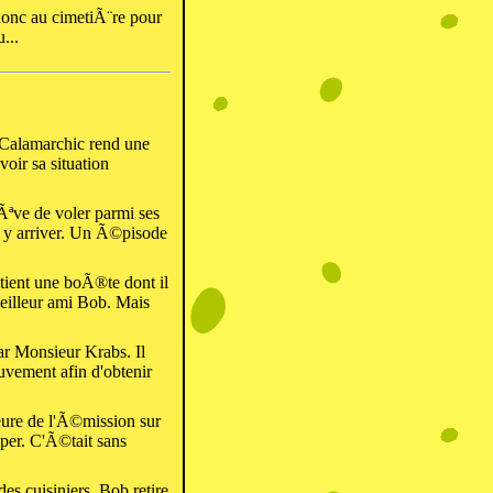
 donc au cimetiÃ¨re pour
...
Calamarchic rend une
oir sa situation
ve de voler parmi ses
r y arriver. Un Ã©pisode
ient une boÃ®te dont il
illeur ami Bob. Mais
ar Monsieur Krabs. Il
vement afin d'obtenir
eure de l'Ã©mission sur
uper. C'Ã©tait sans
s cuisiniers, Bob retire