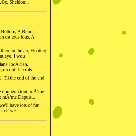
uÃ©e. Sheldon...
 Bottom, A Bikini
on est tous fous, A
 there in the air, Floating
ent eye. I wou
 dans l'ocÃ©an.
 oh oui. Je crois
d 'Til the end of the end,
 Je donnerai tout, mÃªme
 le mÃªme Depuis...
'll have lots of fun.
sh if we...