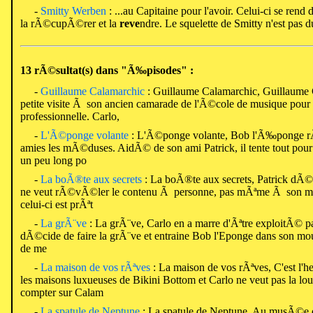
-
Smitty Werben
: ...au Capitaine pour l'avoir. Celui-ci se rend
la rÃ©cupÃ©rer et la
reve
ndre. Le squelette de Smitty n'est pas du
13 rÃ©sultat(s) dans "Ã‰pisodes" :
-
Guillaume Calamarchic
: Guillaume Calamarchic, Guillaume 
petite visite Ã son ancien camarade de l'Ã©cole de musique pour v
professionnelle. Carlo,
-
L'Ã©ponge volante
: L'Ã©ponge volante, Bob l'Ã‰ponge rÃª
amies les mÃ©duses. AidÃ© de son ami Patrick, il tente tout pou
un peu long po
-
La boÃ®te aux secrets
: La boÃ®te aux secrets, Patrick dÃ©t
ne veut rÃ©vÃ©ler le contenu Ã personne, pas mÃªme Ã son me
celui-ci est prÃªt
-
La grÃ¨ve
: La grÃ¨ve, Carlo en a marre d'Ãªtre exploitÃ© p
dÃ©cide de faire la grÃ¨ve et entraine Bob l'Eponge dans son mou
de me
-
La maison de vos rÃªves
: La maison de vos rÃªves, C'est l'h
les maisons luxueuses de Bikini Bottom et Carlo ne veut pas la lo
compter sur Calam
-
La spatule de Neptune
: La spatule de Neptune, Au musÃ©e de