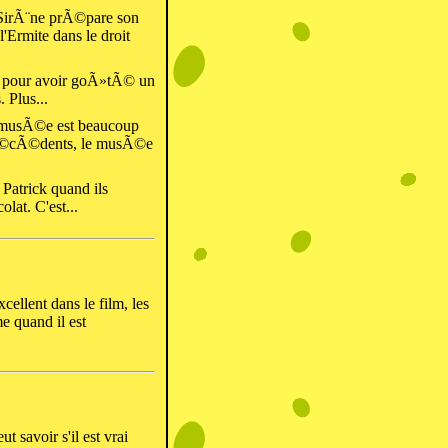
 SirÃ¨ne prÃ©pare son
l'Ermite dans le droit
ite pour avoir goÃ»tÃ© un
 Plus...
 musÃ©e est beaucoup
rÃ©cÃ©dents, le musÃ©e
 Patrick quand ils
olat. C'est...
llent dans le film, les
e quand il est
t savoir s'il est vrai