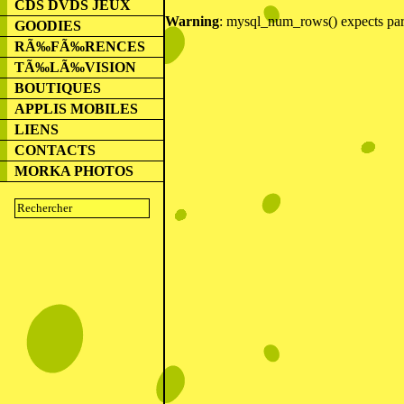
CDS DVDS JEUX
Warning
: mysql_num_rows() expects para
GOODIES
RÃ‰FÃ‰RENCES
TÃ‰LÃ‰VISION
BOUTIQUES
APPLIS MOBILES
LIENS
CONTACTS
MORKA PHOTOS