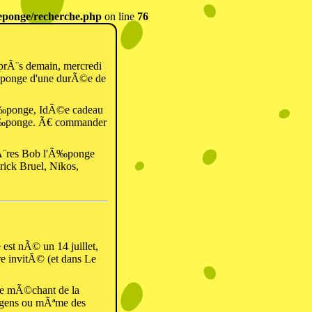
ponge/recherche.php
on line
76
rÃ¨s demain, mercredi
‰ponge d'une durÃ©e de
Ã‰ponge, IdÃ©e cadeau
Ã‰ponge. Ã€ commander
Ã¨res Bob l'Ã‰ponge
ick Bruel, Nikos,
t nÃ© un 14 juillet,
e invitÃ© (et dans Le
tre mÃ©chant de la
s gens ou mÃªme des