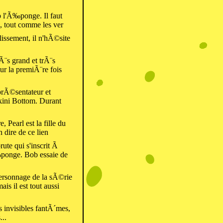
b l'Ã‰ponge. Il faut
, tout comme les ver
issement, il n'hÃ©site
Ã¨s grand et trÃ¨s
our la premiÃ¨re fois
prÃ©sentateur et
ini Bottom. Durant
Pearl est la fille du
 dire de ce lien
ute qui s'inscrit Ã
ponge. Bob essaie de
ersonnage de la sÃ©rie
s il est tout aussi
s invisibles fantÃ´mes,
...