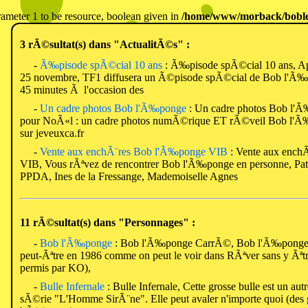
meter 1 to be resource, boolean given in
/home/www/morback/boble
3 rÃ©sultat(s) dans "ActualitÃ©s" :
-
Ã‰pisode spÃ©cial 10 ans
: Ã‰pisode spÃ©cial 10 ans, Ap
25 novembre, TF1 diffusera un Ã©pisode spÃ©cial de Bob l'Ã
45 minutes Ã l'occasion des
-
Un cadre photos Bob l'Ã‰ponge
: Un cadre photos Bob l'
pour NoÃ«l : un cadre photos numÃ©rique ET rÃ©veil Bob l'
sur jeveuxca.fr
-
Vente aux enchÃ¨res Bob l'Ã‰ponge VIB
: Vente aux ench
VIB, Vous rÃªvez de rencontrer Bob l'Ã‰ponge en personne, Patr
PPDA, Ines de la Fressange, Mademoiselle Agnes
11 rÃ©sultat(s) dans "Personnages" :
-
Bob l'Ã‰ponge
: Bob l'Ã‰ponge CarrÃ©, Bob l'Ã‰ponge es
peut-Ãªtre en 1986 comme on peut le voir dans RÃªver sans y Ãªtr
permis par KO),
-
Bulle Infernale
: Bulle Infernale, Cette grosse bulle est un au
sÃ©rie "L'Homme SirÃ¨ne". Elle peut avaler n'importe quoi (de