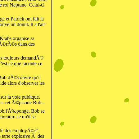
e roi Neptune. Celui-ci
 et Patrick ont fait la
ouve un donut. Il a l'air
 Krabs organise sa
pÃ©rÃ©s dans des
tes toujours demandÃ©
'est ce que raconte ce
 Bob dÃ©couvre qu'il
e alors d'observer les
 sur la voie publique.
ns cet Ã©pisode Bob...
ob l'Ã‰ponge, Bob se
prendre ce qu'il se
nelle des employÃ©s",
 tarte explosive Ã des