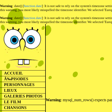
Warning
: date() [
function.date
]: It is not safe to rely on the system's timezone se
this warning, you most likely misspelled the timezone identifier. We selected 'Euro
Warning
: date() [
function.date
]: It is not safe to rely on the system's timezone se
this warning, you most likely misspelled the timezone identifier. We selected 'Euro
ACCUEIL
Ã‰PISODES
PERSONNAGES
LIEUX
GALERIES PHOTOS
Warning
: mysql_num_rows() expects para
LE FILM
CHANSONS