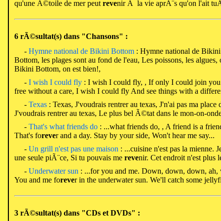
qu'une Ã©toile de mer peut
reve
nir Ã la vie aprÃ¨s qu'on l'ait t
6 rÃ©sultat(s) dans "Chansons" :
-
Hymne national de Bikini Bottom
: Hymne national de Bikini
Bottom, les plages sont au fond de l'eau, Les poissons, les algues, 
Bikini Bottom, on est bien!,
-
I wish I could fly
: I wish I could fly, , If only I could join you
free without a care, I wish I could fly And see things with a differ
-
Texas
: Texas, J'voudrais rentrer au texas, J'n'ai pas ma place
J'voudrais rentrer au texas, Le plus bel Ã©tat dans le mon-on-onde,
-
That's what friends do
: ...what friends do, , A friend is a frien
That's fo
reve
r and a day. Stay by your side, Won't hear me say...
-
Un grill n'est pas une maison
: ...cuisine n'est pas la mienne.
une seule piÃ¨ce, Si tu pouvais me
reve
nir. Cet endroit n'est plus
-
Underwater sun
: ...for you and me. Down, down, down, ah, we
You and me fo
reve
r in the underwater sun. We'll catch some jellyfi
3 rÃ©sultat(s) dans "CDs et DVDs" :