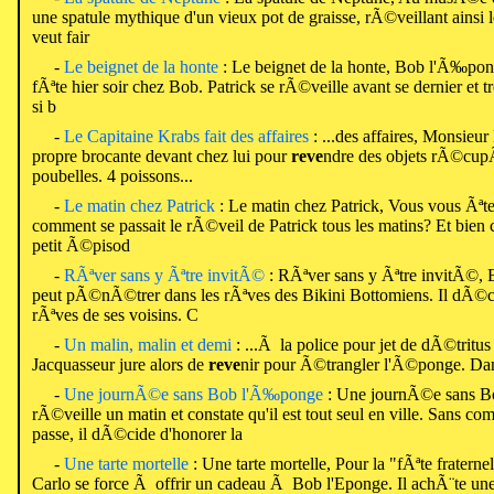
une spatule mythique d'un vieux pot de graisse, rÃ©veillant ainsi l
veut fair
-
Le beignet de la honte
: Le beignet de la honte, Bob l'Ã‰ponge
fÃªte hier soir chez Bob. Patrick se rÃ©veille avant se dernier et tr
si b
-
Le Capitaine Krabs fait des affaires
: ...des affaires, Monsieur
propre brocante devant chez lui pour
reve
ndre des objets rÃ©cu
poubelles. 4 poissons...
-
Le matin chez Patrick
: Le matin chez Patrick, Vous vous Ãª
comment se passait le rÃ©veil de Patrick tous les matins? Et bien c
petit Ã©pisod
-
RÃªver sans y Ãªtre invitÃ©
: RÃªver sans y Ãªtre invitÃ©,
peut pÃ©nÃ©trer dans les rÃªves des Bikini Bottomiens. Il dÃ©cid
rÃªves de ses voisins. C
-
Un malin, malin et demi
: ...Ã la police pour jet de dÃ©tritus
Jacquasseur jure alors de
reve
nir pour Ã©trangler l'Ã©ponge. Da
-
Une journÃ©e sans Bob l'Ã‰ponge
: Une journÃ©e sans B
rÃ©veille un matin et constate qu'il est tout seul en ville. Sans com
passe, il dÃ©cide d'honorer la
-
Une tarte mortelle
: Une tarte mortelle, Pour la "fÃªte frater
Carlo se force Ã offrir un cadeau Ã Bob l'Eponge. Il achÃ¨te une