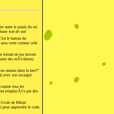
re autre le palais du roi
tune sort de son
'est le bateau du
 aura verte comme celle
errain de jeu favoris
rairie des mÃ©duses)
un ananas dans la mer?"
) avec son escargot
 comme tous les
sont remplacÃ©s par des
Ã©cole de Bikini
ci pour apprendre le code