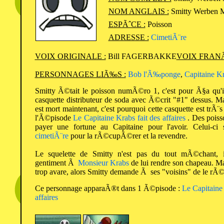
NOM ANGLAIS :
Smitty Werben 
ESPÃˆCE :
Poisson
ADRESSE :
CimetiÃ¨re
VOIX ORIGINALE :
Bill FAGERBAKKE
VOIX FRANÃ
PERSONNAGES LIÃ‰S :
Bob l'Ã‰ponge
,
Capitaine K
Smitty Ã©tait le poisson numÃ©ro 1, c'est pour Ã§a qu'
casquette distributeur de soda avec Ã©crit "#1" dessus. 
est mort maintenant, c'est pourquoi cette casquette est trÃ
l'Ã©pisode
Le Capitaine Krabs fait des affaires
. Des poiss
payer une fortune au Capitaine pour l'avoir. Celui-ci
cimetiÃ¨re
pour la rÃ©cupÃ©rer et la revendre.
Le squelette de Smitty n'est pas du tout mÃ©chant, 
gentiment Ã
Monsieur Krabs
de lui rendre son chapeau. Mai
trop avare, alors Smitty demande Ã ses "voisins" de le r
Ce personnage apparaÃ®t dans 1 Ã©pisode :
Le Capitaine 
affaires