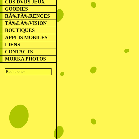
CDS DVDS JEUX
GOODIES
RÃ‰FÃ‰RENCES
TÃ‰LÃ‰VISION
BOUTIQUES
APPLIS MOBILES
LIENS
CONTACTS
MORKA PHOTOS