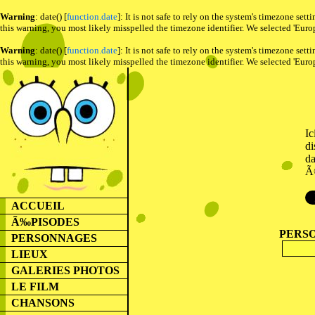
Warning
: date() [
function.date
]: It is not safe to rely on the system's timezone se
this warning, you most likely misspelled the timezone identifier. We selected 'Euro
Warning
: date() [
function.date
]: It is not safe to rely on the system's timezone se
this warning, you most likely misspelled the timezone identifier. We selected 'Euro
I
di
da
Ã
ACCUEIL
Ã‰PISODES
PERS
PERSONNAGES
LIEUX
GALERIES PHOTOS
LE FILM
CHANSONS