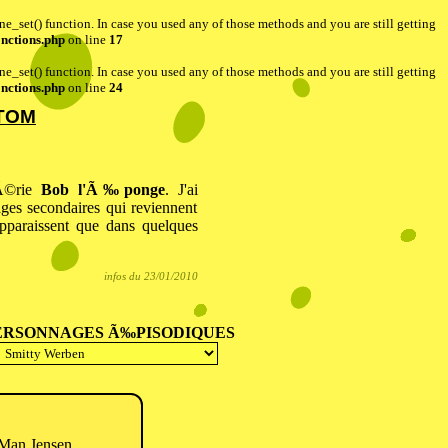
one_set() function. In case you used any of those methods and you are still getting
nctions.php
on line
17
one_set() function. In case you used any of those methods and you are still getting
nctions.php
on line
24
TTOM
sÃ©rie
Bob l'Ã‰ponge
. J'ai
ges secondaires qui reviennent
pparaissent que dans quelques
infos du 23/01/2010
ERSONNAGES Ã‰PISODIQUES
Man Jensen