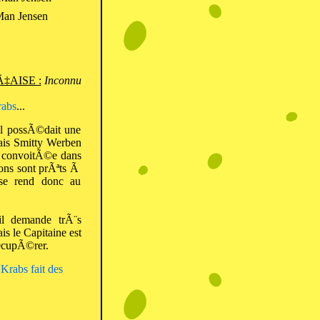
Man Jensen
‡AISE :
Inconnu
rabs
...
il possÃ©dait une
Mais Smitty Werben
¨s convoitÃ©e dans
ons sont prÃªts Ã
 se rend donc au
il demande trÃ¨s
s le Capitaine est
Ã©cupÃ©rer.
Krabs fait des