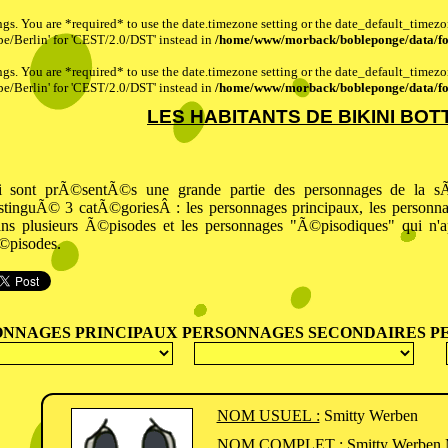
ttings. You are *required* to use the date.timezone setting or the date_default_timez
pe/Berlin' for 'CEST/2.0/DST' instead in
/home/www/morback/bobleponge/data/fo
ttings. You are *required* to use the date.timezone setting or the date_default_timez
pe/Berlin' for 'CEST/2.0/DST' instead in
/home/www/morback/bobleponge/data/fo
LES HABITANTS DE BIKINI BO
ci sont prÃ©sentÃ©s une grande partie des personnages de la 
stinguÃ© 3 catÃ©goriesÂ : les personnages principaux, les personna
ns plusieurs Ã©pisodes et les personnages "Ã©pisodiques" qui n'a
©pisodes.
ONNAGES PRINCIPAUX
PERSONNAGES SECONDAIRES
P
NOM USUEL :
Smitty Werben
NOM COMPLET :
Smitty Werben 