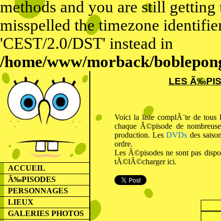
methods and you are still getting
misspelled the timezone identifier
'CEST/2.0/DST' instead in
/home/www/morback/bobleponge
LES Ã‰PI
Voici la liste complÃ¨te de to
chaque Ã©pisode de nombreuses
production. Les
DVDs
des saiso
ordre.
Les Ã©pisodes ne sont pas disponi
tÃ©lÃ©charger ici.
ACCUEIL
Ã‰PISODES
PERSONNAGES
LIEUX
GALERIES PHOTOS