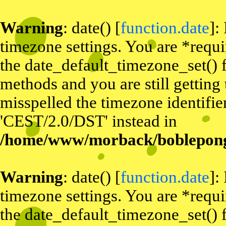
Warning
: date() [
function.date
]:
timezone settings. You are *requi
the date_default_timezone_set() f
methods and you are still getting
misspelled the timezone identifier
'CEST/2.0/DST' instead in
/home/www/morback/bobleponge
Warning
: date() [
function.date
]:
timezone settings. You are *requi
the date_default_timezone_set() f