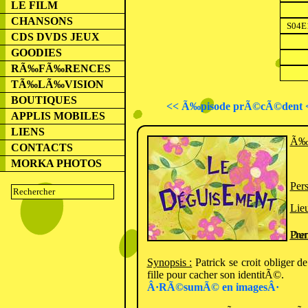
LE FILM
CHANSONS
CDS DVDS JEUX
GOODIES
RÃ‰FÃ‰RENCES
TÃ‰LÃ‰VISION
BOUTIQUES
<< Ã‰pisode prÃ©cÃ©dent 
APPLIS MOBILES
LIENS
Ã‰
CONTACTS
MORKA PHOTOS
Per
Lieu
Prem
Dur
Synopsis :
Patrick se croit obliger d
fille pour cacher son identitÃ©.
Â·RÃ©sumÃ© en imagesÂ·