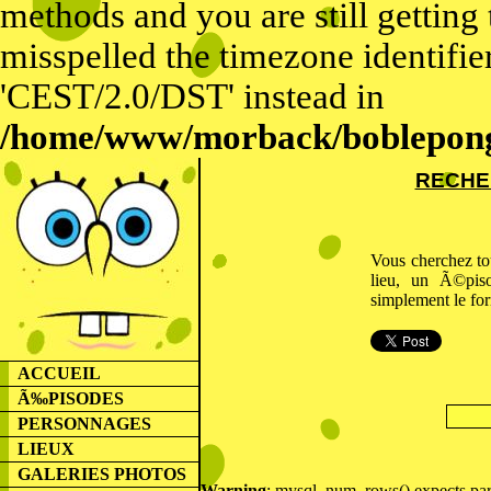
methods and you are still getting
misspelled the timezone identifier
'CEST/2.0/DST' instead in
/home/www/morback/bobleponge
RECHE
Vous cherchez to
lieu, un Ã©pis
simplement le for
ACCUEIL
Ã‰PISODES
PERSONNAGES
LIEUX
GALERIES PHOTOS
Warning
: mysql_num_rows() expects para