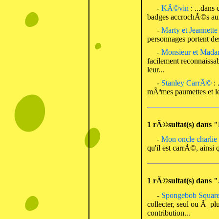
-
KÃ©vin
: ...dans 
badges accrochÃ©s aux
-
Marty et Jeannette
personnages portent d
-
Monsieur et Mad
facilement reconnaissab
leur...
-
Stanley CarrÃ©
: 
mÃªmes paumettes et 
1 rÃ©sultat(s) dans
-
Mon oncle charlie
qu'il est carrÃ©, ainsi 
1 rÃ©sultat(s) dans 
-
Spongebob Square
collecter, seul ou Ã plu
contribution...