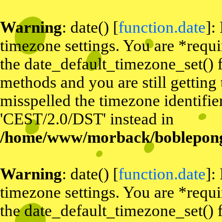
Warning
: date() [
function.date
]:
timezone settings. You are *requi
the date_default_timezone_set() f
methods and you are still getting
misspelled the timezone identifier
'CEST/2.0/DST' instead in
/home/www/morback/bobleponge
Warning
: date() [
function.date
]:
timezone settings. You are *requi
the date_default_timezone_set() f