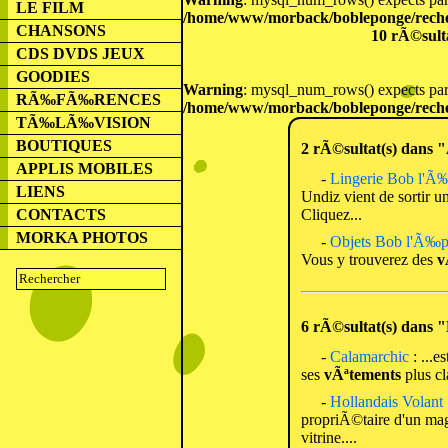
LE FILM
/home/www/morback/bobleponge/rech
CHANSONS
10 rÃ©sult
CDS DVDS JEUX
GOODIES
Warning
: mysql_num_rows() expects para
RÃ‰FÃ‰RENCES
/home/www/morback/bobleponge/rech
TÃ‰LÃ‰VISION
BOUTIQUES
2 rÃ©sultat(s) dans 
APPLIS MOBILES
-
Lingerie Bob l'Ã
LIENS
Undiz vient de sortir 
Cliquez...
CONTACTS
MORKA PHOTOS
-
Objets Bob l'Ã‰
Vous y trouverez des
v
6 rÃ©sultat(s) dans 
-
Calamarchic
: ...e
ses
vÃªtements
plus cl
-
Hollandais Volant
propriÃ©taire d'un ma
vitrine....