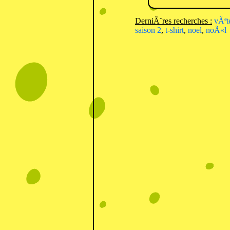
DerniÃ¨res recherches :
vÃªt
saison 2
,
t-shirt
,
noel
,
noÃ«l