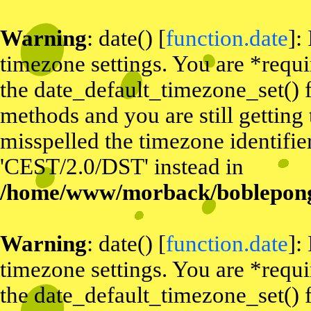
Warning
: date() [
function.date
]:
timezone settings. You are *requi
the date_default_timezone_set() f
methods and you are still getting
misspelled the timezone identifier
'CEST/2.0/DST' instead in
/home/www/morback/bobleponge
Warning
: date() [
function.date
]:
timezone settings. You are *requi
the date_default_timezone_set() f