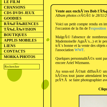
LE FILM
CHANSONS
Vente aux enchÃ¨res Bob l'Ã‰
CDS DVDS JEUX
Album photos crÃ©Ã© le 28/11/
GOODIES
RÃ‰FÃ‰RENCES
Voici un petit compte rendu en i
l'occasion de la fin de l'
exposition
TÃ‰LÃ‰VISION
BOUTIQUES
MalgrÃ© l'absence de nombreuse
APPLIS MOBILES
Mademoiselle AgnÃ¨s...) et le p
trÃ¨s bonne et la vente des ob
LIENS
l'association
WWF
.
CONTACTS
MORKA PHOTOS
Quelques personnalitÃ©s sont pa
encore Ariel Wizmann.
Au sous-sol Ã©tait diffusÃ© u
hÃ©ros tout jaune attendaient 
prÃªt Ã se faire photographier avec
Cliqu