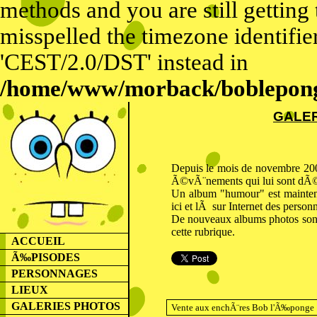
methods and you are still getting
misspelled the timezone identifier
'CEST/2.0/DST' instead in
/home/www/morback/bobleponge
GALER
Depuis le mois de novembre 2009
Ã©vÃ¨nements qui lui sont dÃ©d
Un album "humour" est maint
ici et lÃ sur Internet des person
De nouveaux albums photos sont
cette rubrique.
ACCUEIL
Ã‰PISODES
PERSONNAGES
LIEUX
GALERIES PHOTOS