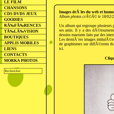
LE FILM
CHANSONS
Images drÃ´les du web et humo
CDS DVDS JEUX
Album photos crÃ©Ã© le 18/02/
GOODIES
RÃ‰FÃ‰RENCES
Un album qui regroupe plusieurs 
ses amis. Il y a des dÃ©tournem
TÃ‰LÃ‰VISION
dessins marrants faits par des int
BOUTIQUES
Les derniÃ¨res images intitulÃ©
APPLIS MOBILES
de graphismes sur diffÃ©rents t
ici.
LIENS
CONTACTS
Cliqu
MORKA PHOTOS