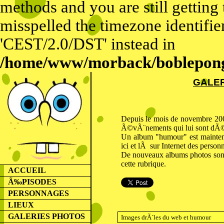
methods and you are still getting
misspelled the timezone identifier
'CEST/2.0/DST' instead in
/home/www/morback/bobleponge
GALER
Depuis le mois de novembre 2009
Ã©vÃ¨nements qui lui sont dÃ©d
Un album "humour" est maint
ici et lÃ sur Internet des person
De nouveaux albums photos sont
cette rubrique.
ACCUEIL
Ã‰PISODES
PERSONNAGES
LIEUX
GALERIES PHOTOS