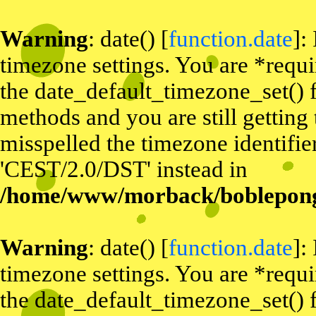
Warning
: date() [
function.date
]:
timezone settings. You are *requi
the date_default_timezone_set() f
methods and you are still getting
misspelled the timezone identifier
'CEST/2.0/DST' instead in
/home/www/morback/bobleponge
Warning
: date() [
function.date
]:
timezone settings. You are *requi
the date_default_timezone_set() f