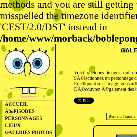
methods and you are still getting
misspelled the timezone identifier
'CEST/2.0/DST' instead in
/home/www/morback/bobleponge
GALE
Voici quelques images qui no
SÃ©lectionnez un personnage dans
En cliquant sur l'image, vous af
DÃ©couvrez Ã©galement des
ACCUEIL
Ã‰PISODES
PERSONNAGES
LIEUX
GALERIES PHOTOS