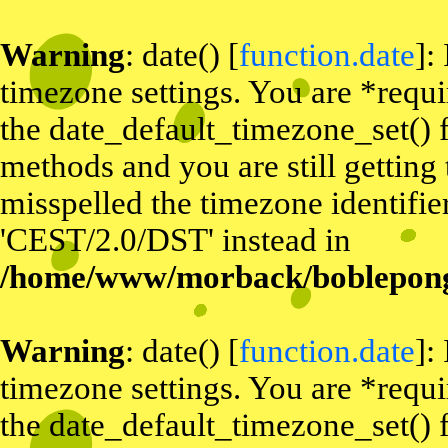
Warning
: date() [
function.date
]:
timezone settings. You are *requi
the date_default_timezone_set() f
methods and you are still getting
misspelled the timezone identifier
'CEST/2.0/DST' instead in
/home/www/morback/bobleponge
Warning
: date() [
function.date
]:
timezone settings. You are *requi
the date_default_timezone_set() f